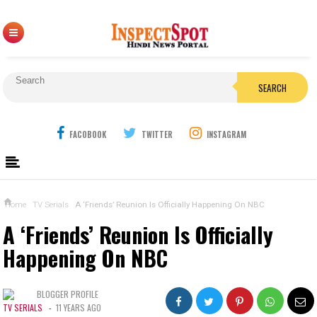
SEARCH
FACOBOOK
TWITTER
INSTAGRAM
Home
TV Serials
A ‘Friends’ Reunion Is Officially Happening On NBC
A ‘Friends’ Reunion Is Officially
Happening On NBC
BLOGGER PROFILE
TV SERIALS
-
11 YEARS AGO