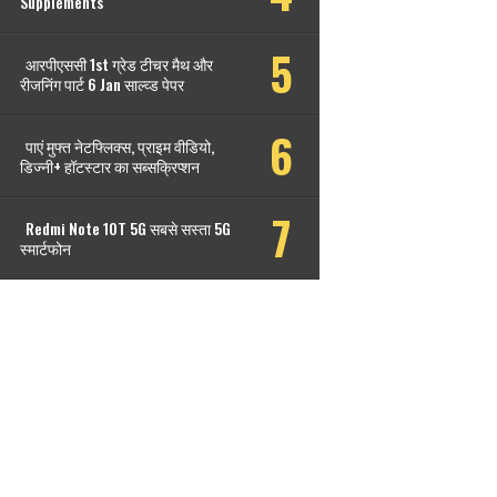
Supplements
आरपीएससी 1st ग्रेड टीचर मैथ और
रीजनिंग पार्ट 6 Jan साल्व्ड पेपर
पाएं मुफ्त नेटफ्लिक्स, प्राइम वीडियो,
डिज्नी+ हॉटस्टार का सब्सक्रिप्शन
Redmi Note 10T 5G सबसे सस्ता 5G
स्मार्टफोन