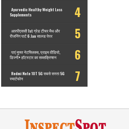
Ayurvedic Healthy Weight Loss
Supplements
आरपीएससी 1st ग्रेड टीचर मैथ और
रीजनिंग पार्ट 6 Jan साल्व्ड पेपर
पाएं मुफ्त नेटफ्लिक्स, प्राइम वीडियो,
डिज्नी+ हॉटस्टार का सब्सक्रिप्शन
Redmi Note 10T 5G सबसे सस्ता 5G
स्मार्टफोन