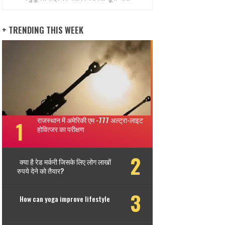
+ TRENDING THIS WEEK
राजस्थान में अमेरिकी एम -777 अल्ट्रा-लाइट
होवित्जर का परीक्षण
क्या है रेड मर्करी जिसके लिए लोग लाखों
रुपये देने को तैयार?
How can yoga improve lifestyle